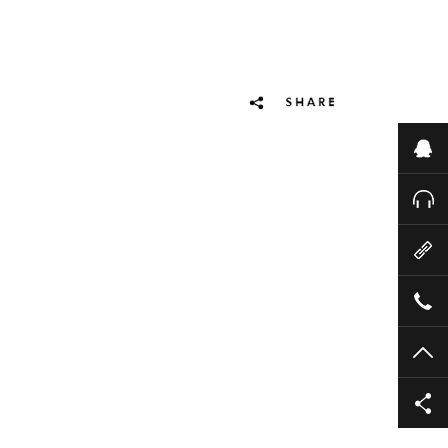
业
售
云
18
TO